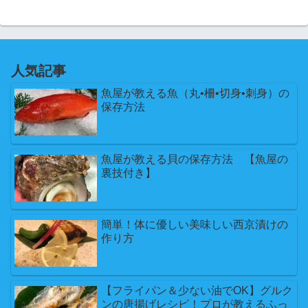
人気記事
魚屋が教える魚（丸•柵•切身•刺身）の
保存方法
魚屋が教える貝の保存方法 【魚屋の
裏技付き】
簡単！体に優しい美味しい西京漬けの
作り方
【フライパン＆少ない油でOK】グルク
ンの唐揚げレシピ！プロが教えるふっ