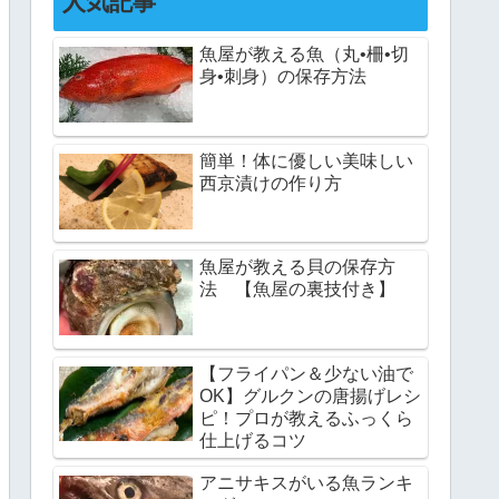
人気記事
魚屋が教える魚（丸•柵•切
身•刺身）の保存方法
簡単！体に優しい美味しい
西京漬けの作り方
魚屋が教える貝の保存方
法 【魚屋の裏技付き】
【フライパン＆少ない油で
OK】グルクンの唐揚げレシ
ピ！プロが教えるふっくら
仕上げるコツ
アニサキスがいる魚ランキ