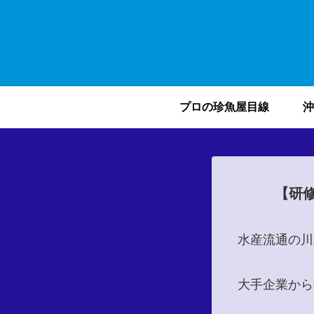
プロの珍魚屋目線
沖
【研
水産流通の川
大手企業から