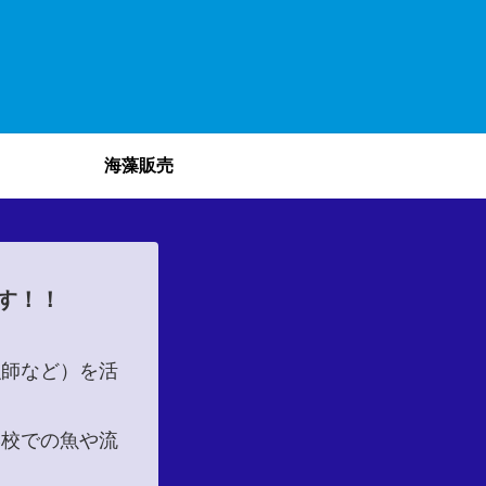
海藻販売
す！！
漁師など）を活
学校での魚や流