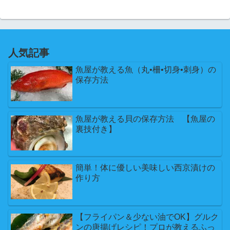
人気記事
魚屋が教える魚（丸•柵•切身•刺身）の
保存方法
魚屋が教える貝の保存方法 【魚屋の
裏技付き】
簡単！体に優しい美味しい西京漬けの
作り方
【フライパン＆少ない油でOK】グルク
ンの唐揚げレシピ！プロが教えるふっ