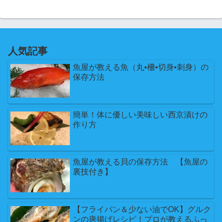
人気記事
魚屋が教える魚（丸•柵•切身•刺身）の
保存方法
簡単！体に優しい美味しい西京漬けの
作り方
魚屋が教える貝の保存方法 【魚屋の
裏技付き】
【フライパン＆少ない油でOK】グルク
ンの唐揚げレシピ！プロが教えるふっ