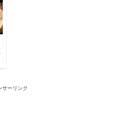
食
答
ンサーリンク