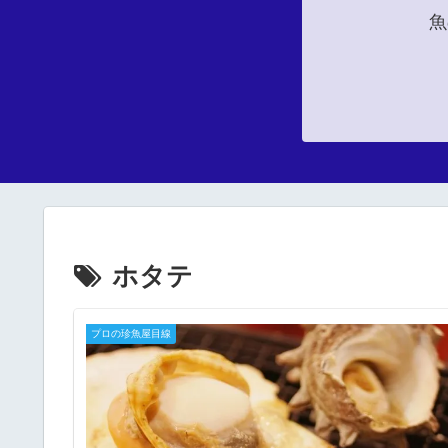
魚
ホタテ
プロの珍魚屋目線