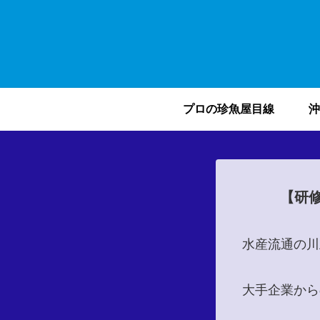
プロの珍魚屋目線
沖
【研
水産流通の川
大手企業から