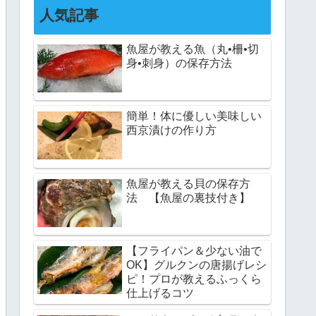
人気記事
魚屋が教える魚（丸•柵•切
身•刺身）の保存方法
簡単！体に優しい美味しい
西京漬けの作り方
魚屋が教える貝の保存方
法 【魚屋の裏技付き】
【フライパン＆少ない油で
OK】グルクンの唐揚げレシ
ピ！プロが教えるふっくら
仕上げるコツ