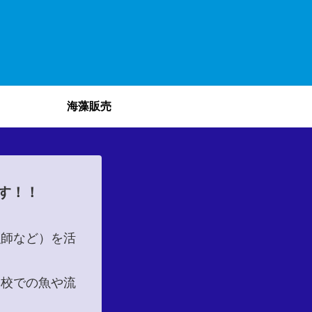
海藻販売
す！！
漁師など）を活
学校での魚や流