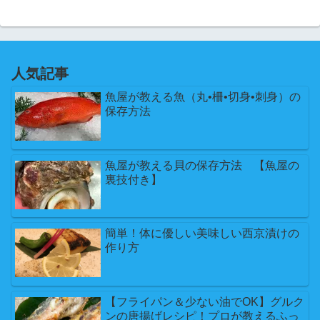
人気記事
魚屋が教える魚（丸•柵•切身•刺身）の
保存方法
魚屋が教える貝の保存方法 【魚屋の
裏技付き】
簡単！体に優しい美味しい西京漬けの
作り方
【フライパン＆少ない油でOK】グルク
ンの唐揚げレシピ！プロが教えるふっ