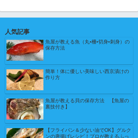
人気記事
魚屋が教える魚（丸•柵•切身•刺身）の
保存方法
簡単！体に優しい美味しい西京漬けの
作り方
魚屋が教える貝の保存方法 【魚屋の
裏技付き】
【フライパン＆少ない油でOK】グルク
ンの唐揚げレシピ！プロが教えるふっ