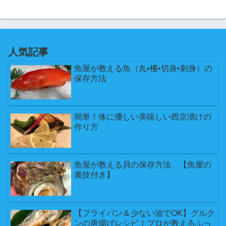
人気記事
魚屋が教える魚（丸•柵•切身•刺身）の
保存方法
簡単！体に優しい美味しい西京漬けの
作り方
魚屋が教える貝の保存方法 【魚屋の
裏技付き】
【フライパン＆少ない油でOK】グルク
ンの唐揚げレシピ！プロが教えるふっ