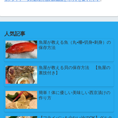
人気記事
魚屋が教える魚（丸•柵•切身•刺身）の
保存方法
魚屋が教える貝の保存方法 【魚屋の
裏技付き】
簡単！体に優しい美味しい西京漬けの
作り方
【フライパン＆少ない油でOK】グルク