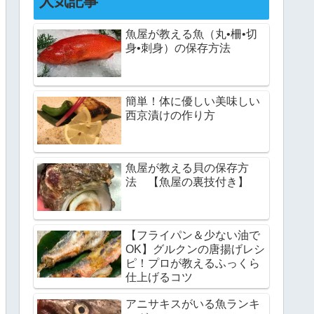
人気記事
魚屋が教える魚（丸•柵•切
身•刺身）の保存方法
簡単！体に優しい美味しい
西京漬けの作り方
魚屋が教える貝の保存方
法 【魚屋の裏技付き】
【フライパン＆少ない油で
OK】グルクンの唐揚げレシ
ピ！プロが教えるふっくら
仕上げるコツ
アニサキスがいる魚ランキ