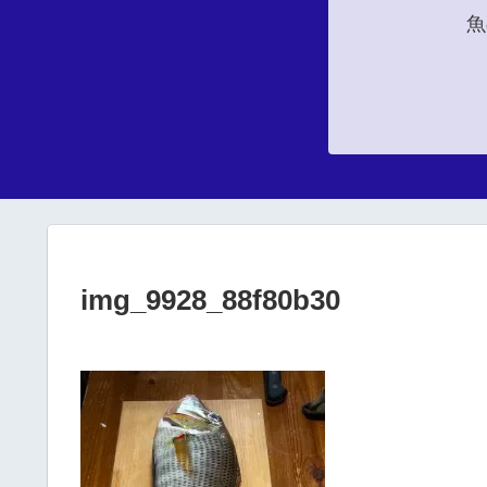
魚
img_9928_88f80b30