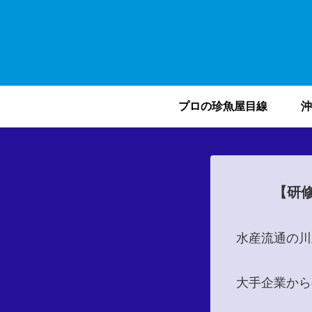
プロの珍魚屋目線
沖
【研
水産流通の川
大手企業から