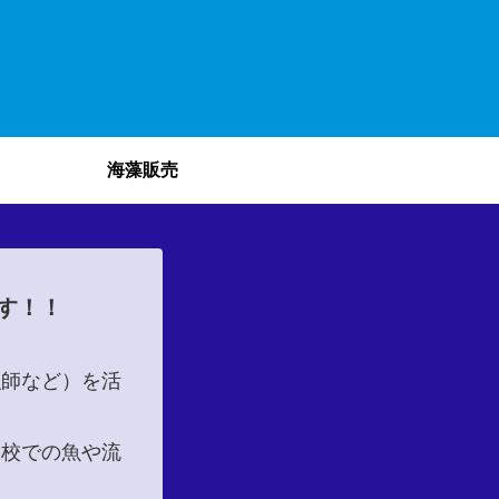
海藻販売
す！！
漁師など）を活
学校での魚や流