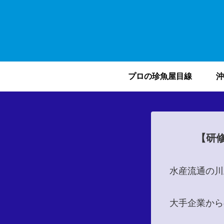
プロの珍魚屋目線
沖
【研
水産流通の川
大手企業から