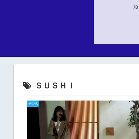
魚
ＳＵＳＨＩ
その他