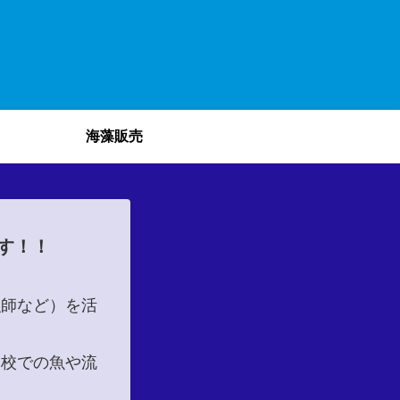
海藻販売
す！！
漁師など）を活
学校での魚や流