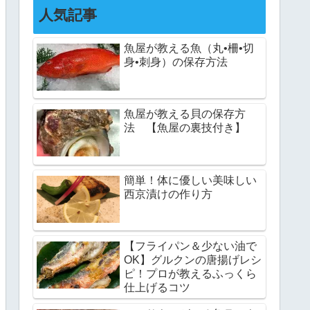
人気記事
魚屋が教える魚（丸•柵•切
身•刺身）の保存方法
魚屋が教える貝の保存方
法 【魚屋の裏技付き】
簡単！体に優しい美味しい
西京漬けの作り方
【フライパン＆少ない油で
OK】グルクンの唐揚げレシ
ピ！プロが教えるふっくら
仕上げるコツ