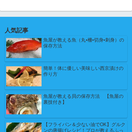
人気記事
魚屋が教える魚（丸•柵•切身•刺身）の
保存方法
簡単！体に優しい美味しい西京漬けの
作り方
魚屋が教える貝の保存方法 【魚屋の
裏技付き】
【フライパン＆少ない油でOK】グルク
ンの唐揚げレシピ！プロが教えるふっ