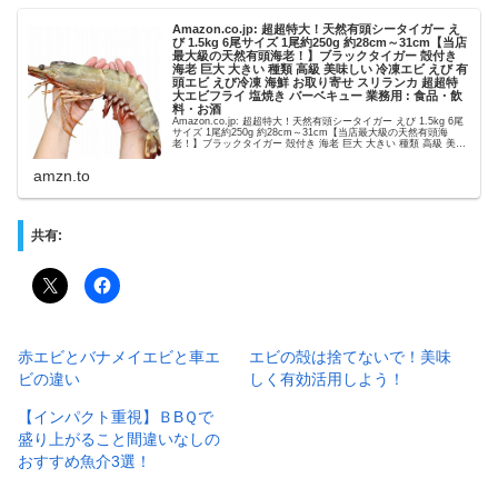
Amazon.co.jp: 超超特大！天然有頭シータイガー え
び 1.5kg 6尾サイズ 1尾約250g 約28cm～31cm【当店
最大級の天然有頭海老！】ブラックタイガー 殻付き
海老 巨大 大きい 種類 高級 美味しい 冷凍エビ えび 有
頭エビ えび冷凍 海鮮 お取り寄せ スリランカ 超超特
大エビフライ 塩焼き バーベキュー 業務用 : 食品・飲
料・お酒
Amazon.co.jp: 超超特大！天然有頭シータイガー えび 1.5kg 6尾
サイズ 1尾約250g 約28cm～31cm【当店最大級の天然有頭海
老！】ブラックタイガー 殻付き 海老 巨大 大きい 種類 高級 美味
しい 冷凍エビ えび ...
amzn.to
共有:
赤エビとバナメイエビと車エ
エビの殻は捨てないで！美味
ビの違い
しく有効活用しよう！
【インパクト重視】ＢBＱで
盛り上がること間違いなしの
おすすめ魚介3選！