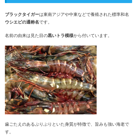
ブラックタイガー
は東南アジアや中東などで養殖された標準和名
ウシエビの通称名
です。
名前の由来は見た目の
黒いトラ模様
から付いています。
歯ごたえのあるぶりぶりといた身質が特徴で、旨みも強い海老で
す。