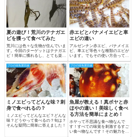
夏の遊び！荒川のテナガエ
赤エビとバナメイエビと車
ビを獲って食べてみた
エビの違い
荒川には色々な生物が住んでいま
アルゼンチン赤エビ、バナメイエ
す。今回のターゲットはテナガエ
ビ、車エビ等色々な種類のエビが
ビ！簡単に獲れるし、とても楽し
います。でもその使い方合ってま
い！子供の自由研究にも！下処理
すか？違いは？それぞれの良さを
をすれば美味しく食べられます！
知って料理の幅を広げよう。
プロの珍魚屋目線
プロの珍魚屋目線
獲り方、食べ方を教えます！
ミノエビってどんな味？刺
魚屋が教える！真ボヤと赤
身で食べれるの？
ほやの違い！美味しく食べ
る方法を簡単にまとめ！
ミノエビってどんなエビ？どんな
味？どうやって食べるの？旬は？
ホヤって不思議な食べ物なんで
そんな疑問に簡単に答えました！
す！すべての味覚を刺激するすご
い食べ物なんです！その魅力を簡
潔にお教えいたします！魚屋が選