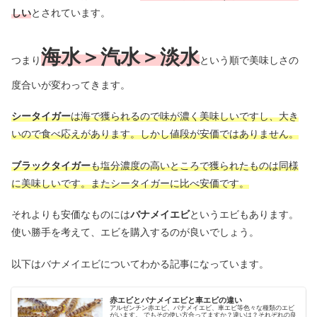
しい
とされています。
海水＞汽水＞淡水
つまり
という順で美味しさの
度合いが変わってきます。
シータイガー
は海で獲られるので味が濃く美味しいですし、大き
いので食べ応えがあります。しかし値段が安価ではありません。
ブラックタイガー
も塩分濃度の高いところで獲られたものは同様
に美味しいです。またシータイガーに比べ安価です。
それよりも安価なものには
バナメイエビ
というエビもあります。
使い勝手を考えて、エビを購入するのが良いでしょう。
以下はバナメイエビについてわかる記事になっています。
赤エビとバナメイエビと車エビの違い
アルゼンチン赤エビ、バナメイエビ、車エビ等色々な種類のエビ
がいます。 でもその使い方合ってますか？違いは？それぞれの良