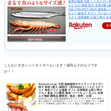
皇帝の海老 天然 シータイガー 
エビ えび 海老 特大 冷凍 4尾 
150-179g 約27-28cm 個包装
キュー 誕生日 ギフト プレゼント
ちそう 送料無料 お取り寄せ あ
楽
こんなに大きいシータイガーもいます！値段もそれなりです
が！！
Amazon.co.jp: 天然 超超超特大サイズ シータイガー
特大 有頭 1尾入 (超特大（約250g以上）) エビ エビフ
ライ 海老フライ お歳暮 ギフト 冷凍海老 お取り寄せ
グルメ 食品 プロ愛用 海老 バーベキュー 天ぷら 冷凍
エビ海鮮 贈答品 贈答用 : 食品・飲料・お酒
Amazon.co.jp: 天然 超超超特大サイズ シータイガー 特大 有頭 1
尾入 (超特大（約250g以上）) エビ エビフライ 海老フライ お歳暮
ギフト 冷凍海老 お取り寄せ グルメ 食品 プロ愛用 海老 バーベキ
ュー 天ぷら 冷凍...