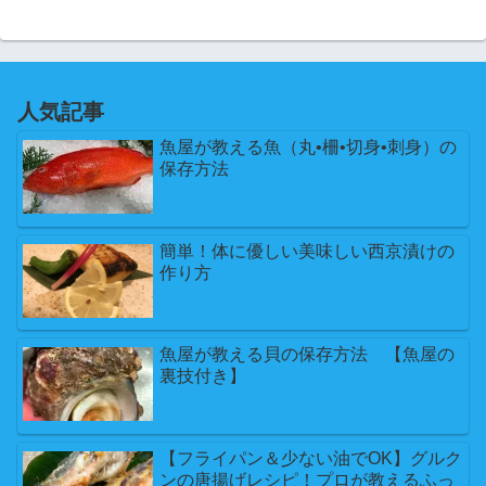
人気記事
魚屋が教える魚（丸•柵•切身•刺身）の
保存方法
簡単！体に優しい美味しい西京漬けの
作り方
魚屋が教える貝の保存方法 【魚屋の
裏技付き】
【フライパン＆少ない油でOK】グルク
ンの唐揚げレシピ！プロが教えるふっ