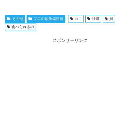
その他
プロの珍魚屋目線
カニ
牡蠣
貝
食べられるの
スポンサーリンク