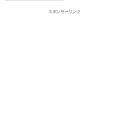
が牡蠣を美味しく食べるコツで
す！決して生食用をソテーしたり
スポンサーリンク
しないでください！もったいない
です！