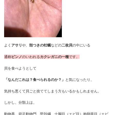
よく
アサリ
や、
殻つきの牡蠣
などの
二枚貝
の中にいる
通称
ピンノ
のいわれる
カクレガニの一種
です。
貝を食べようとして
「なんだこれは？食べられるのか？」
と気になったり、
気持ち悪くて貝ごと捨ててしまう方もいるかもしれません。
しかし、分類上は、
動物界 節足動物門 甲殻綱 十脚目（エビ目）抱卵亜目（エビ