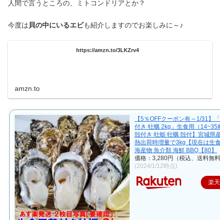
人間で言うところの、ミトコンドリアとか？
今度は
貝の中にいるエビ
も紹介しますのでお楽しみに～♪
https://amzn.to/3LKZrv4
amzn.to
【5％OFFクーポン有～1/31】
付き 牡蠣 2kg」生食用（14~3
殻付き 牡蛎 牡蠣 殻付】宮城県産
熱出荷時増量で3kg【現在は生
海産物 魚介類 海鮮 BBQ【80】
価格：3,280円（税込、送料無料
(2024/1/12時点)
楽