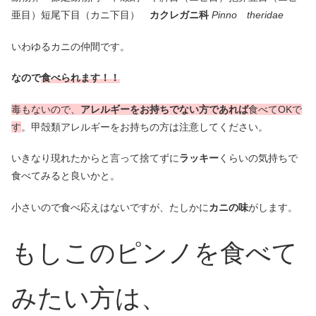
亜目）短尾下目（カニ下目）
カクレガニ科
Pinno theridae
いわゆるカニの仲間です。
なので
食べられます！！
毒もないので、
アレルギーをお持ちでない方であれば
食べてOKで
す
。甲殻類アレルギーをお持ちの方は注意してください。
いきなり現れたからと言って捨てずに
ラッキー
くらいの気持ちで
食べてみると良いかと。
小さいので食べ応えはないですが、たしかに
カニの味
がします。
もしこのピンノを食べて
みたい方は、