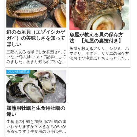
幻の石垣貝（エゾイシカゲ
魚屋が教える貝の保存方
ガイ）の美味しさを知って
法 【魚屋の裏技付き】
ほしい
魚屋が教えるアサリ、シジミ、ハ
三陸のある地域でしか養殖されて
マグリ、ホタテ、サザエの保存方
いない幻の貝について記事にして
法および注意点とちょっとした裏
みました。あまり知られていない
技を教えます。ちょうど知りたか
貝ですが味は格別！ぜひ皆さんに
った内容が書いてあるはずです！
も一度食べていただきたい！！
プロの珍魚屋目線
加熱用牡蠣と生食用牡蠣の
違い
生食用の牡蠣と加熱用の牡蠣の違
いわかりますか？大きなちがいが
あるんです！生食用のカキは生
で！加熱用は加熱して食べること