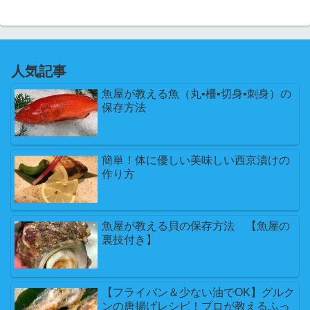
人気記事
魚屋が教える魚（丸•柵•切身•刺身）の
保存方法
簡単！体に優しい美味しい西京漬けの
作り方
魚屋が教える貝の保存方法 【魚屋の
裏技付き】
【フライパン＆少ない油でOK】グルク
ンの唐揚げレシピ！プロが教えるふっ