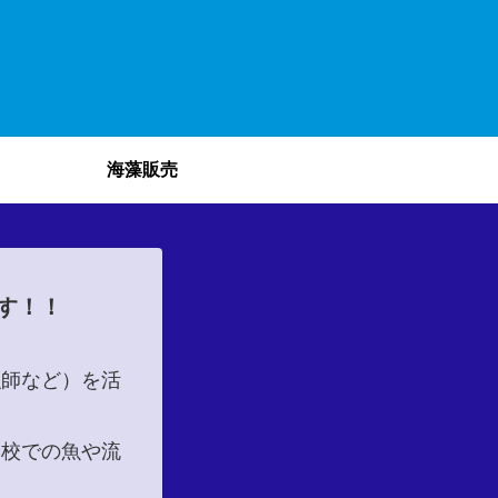
海藻販売
す！！
漁師など）を活
学校での魚や流