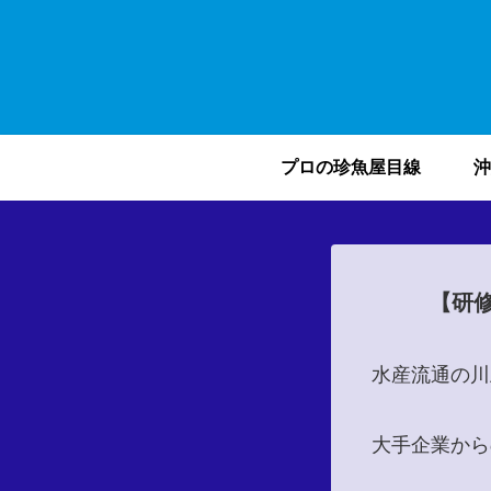
プロの珍魚屋目線
沖
【研
水産流通の川
大手企業から