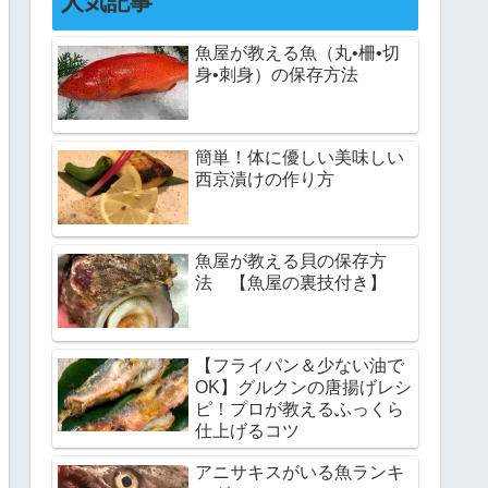
人気記事
魚屋が教える魚（丸•柵•切
身•刺身）の保存方法
簡単！体に優しい美味しい
西京漬けの作り方
魚屋が教える貝の保存方
法 【魚屋の裏技付き】
【フライパン＆少ない油で
OK】グルクンの唐揚げレシ
ピ！プロが教えるふっくら
仕上げるコツ
アニサキスがいる魚ランキ