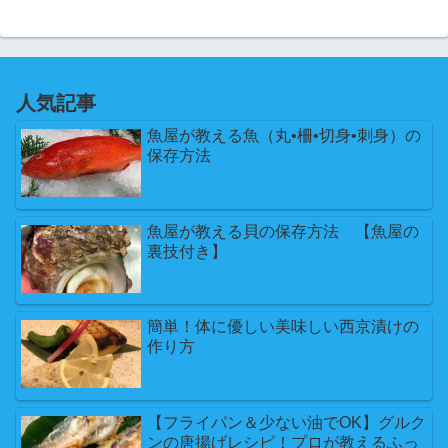
人気記事
魚屋が教える魚（丸•柵•切身•刺身）の
保存方法
魚屋が教える貝の保存方法 【魚屋の
裏技付き】
簡単！体に優しい美味しい西京漬けの
作り方
【フライパン＆少ない油でOK】グルク
ンの唐揚げレシピ！プロが教えるふっ