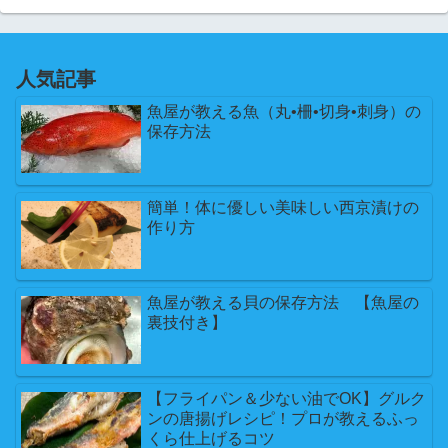
人気記事
魚屋が教える魚（丸•柵•切身•刺身）の
保存方法
簡単！体に優しい美味しい西京漬けの
作り方
魚屋が教える貝の保存方法 【魚屋の
裏技付き】
【フライパン＆少ない油でOK】グルク
ンの唐揚げレシピ！プロが教えるふっ
くら仕上げるコツ