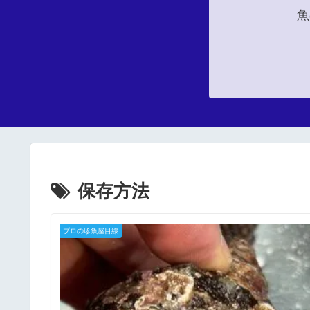
魚
保存方法
プロの珍魚屋目線