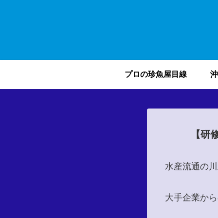
プロの珍魚屋目線
沖
【研
水産流通の川
大手企業から