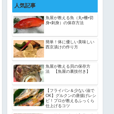
人気記事
魚屋が教える魚（丸•柵•切
身•刺身）の保存方法
簡単！体に優しい美味しい
西京漬けの作り方
魚屋が教える貝の保存方
法 【魚屋の裏技付き】
【フライパン＆少ない油で
OK】グルクンの唐揚げレシ
ピ！プロが教えるふっくら
仕上げるコツ