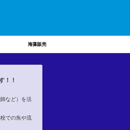
海藻販売
す！！
漁師など）を活
学校での魚や流