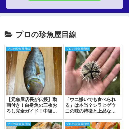
プロの珍魚屋目線
プロの珍魚屋目線
プロの珍魚屋目線
【元魚屋店長が伝授】動
「ウニ嫌いでも食べられ
画付き！白身魚の三枚お
る」は本当？シラヒゲウ
ろし完全ガイド！中級者
ニの味の特徴と上品な甘
向けに骨に身を残さない
みの秘密
プロの技
プロの珍魚屋目線
プロの珍魚屋目線