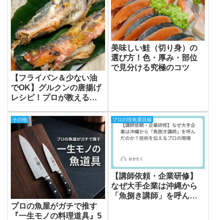
美味しい鮭（切り身）の
選び方！色・厚み・部位
で見分ける究極のコツ
【フライパン＆少ない油
でOK】グルクンの唐揚げ
レシピ！プロが教えるふ
っくら仕上げるコツ
その他
プロの珍魚屋目線
【講師依頼・企業研修】
なぜ大手企業は沖縄から
「魚捌き講師」を呼んだ
のか？技術を伝えるプロ
プロの魚屋がガチで推す
の現場
『一生モノの料理道具』5