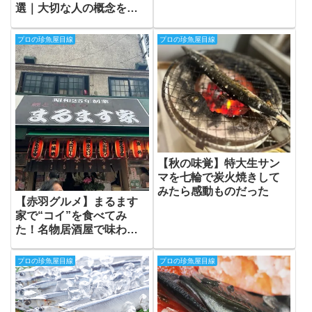
選｜大切な人の概念を変
える、至高のギフト選
プロの珍魚屋目線
プロの珍魚屋目線
【秋の味覚】特大生サン
マを七輪で炭火焼きして
みたら感動ものだった
【赤羽グルメ】まるます
家で“コイ”を食べてみ
た！名物居酒屋で味わう
衝撃の一皿
プロの珍魚屋目線
プロの珍魚屋目線