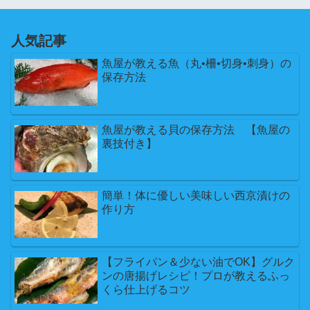
人気記事
魚屋が教える魚（丸•柵•切身•刺身）の
保存方法
魚屋が教える貝の保存方法 【魚屋の
裏技付き】
簡単！体に優しい美味しい西京漬けの
作り方
【フライパン＆少ない油でOK】グルク
ンの唐揚げレシピ！プロが教えるふっ
くら仕上げるコツ