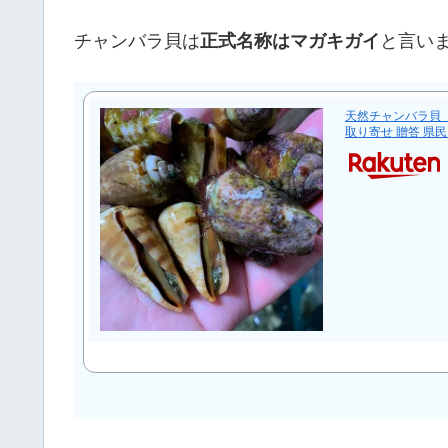
チャンバラ貝は
正式名称はマガキガイ
と言い
天然チャンバラ貝【活
取り寄せ 贈答 県民