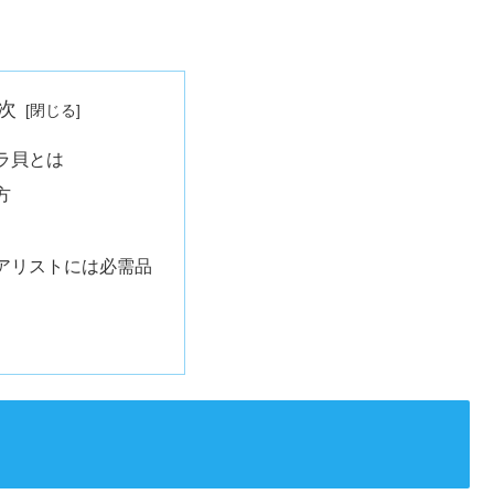
次
ラ貝とは
方
アリストには必需品