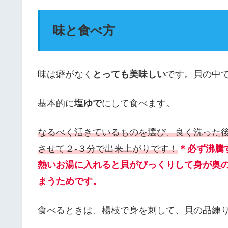
味と食べ方
味は癖がなく
とっても美味しい
です。貝の中
基本的に
塩ゆで
にして食べます。
なるべく活きているものを選び、良く洗った
させて２-３分で出来上がりです！
＊必ず沸騰
熱いお湯に入れると貝がびっくりして身が奥
まうためです。
食べるときは、楊枝で身を刺して、貝の品練