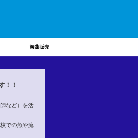
海藻販売
す！！
漁師など）を活
学校での魚や流