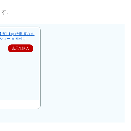
ます。
】1kg 特産 摘み お
ショー 貝 煮付け
楽天で購入