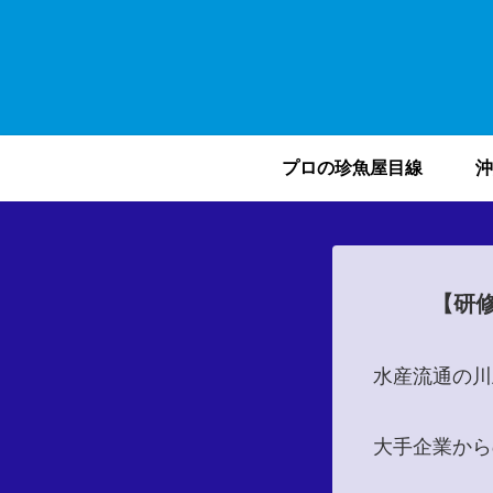
プロの珍魚屋目線
沖
【研
水産流通の川
大手企業から