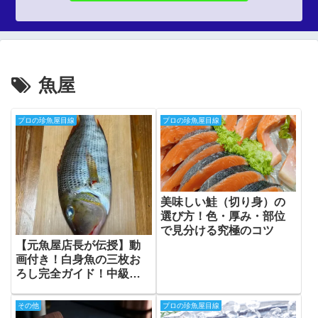
魚屋
プロの珍魚屋目線
プロの珍魚屋目線
美味しい鮭（切り身）の
選び方！色・厚み・部位
で見分ける究極のコツ
【元魚屋店長が伝授】動
画付き！白身魚の三枚お
ろし完全ガイド！中級者
向けに骨に身を残さない
プロの技
その他
プロの珍魚屋目線