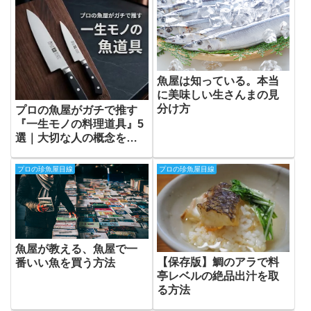
魚屋は知っている。本当
に美味しい生さんまの見
分け方
プロの魚屋がガチで推す
『一生モノの料理道具』5
選｜大切な人の概念を変
える、至高のギフト選
プロの珍魚屋目線
プロの珍魚屋目線
魚屋が教える、魚屋で一
【保存版】鯛のアラで料
番いい魚を買う方法
亭レベルの絶品出汁を取
る方法