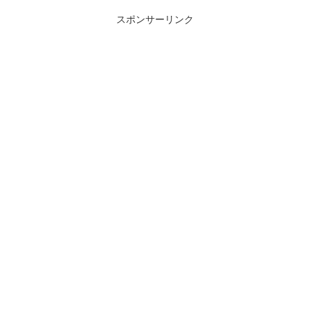
が治る方もいると思います。私は
１週間とちょっとで諦めていたも
スポンサーリンク
のが治って感動しております。