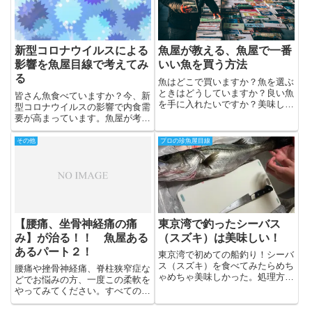
「骨が硬くて捌きずらい、、」
そ...
新型コロナウイルスによる
魚屋が教える、魚屋で一番
影響を魚屋目線で考えてみ
いい魚を買う方法
る
魚はどこで買いますか？魚を選ぶ
ときはどうしていますか？良い魚
皆さん魚食べていますか？今、新
を手に入れたいですか？美味しい
型コロナウイルスの影響で内食需
魚を手に入れるためにどうすれば
要が高まっています。魚屋が考え
よいかを魚屋がお教えします！
る新型コロナウイルスの影響と対
策を個人的に説明します。
その他
プロの珍魚屋目線
【腰痛、坐骨神経痛の痛
東京湾で釣ったシーバス
み】が治る！！ 魚屋ある
（スズキ）は美味しい！
あるパート２！
東京湾で初めての船釣り！シーバ
ス（スズキ）を食べてみたらめち
腰痛や挫骨神経痛、脊柱狭窄症な
ゃめちゃ美味しかった。処理方法
どでお悩みの方、一度この柔軟を
も書いてあるので、釣れたら捨て
やってみてください。すべての人
ずにまずこの記事を見よう！
に当てはまらないかもしれません