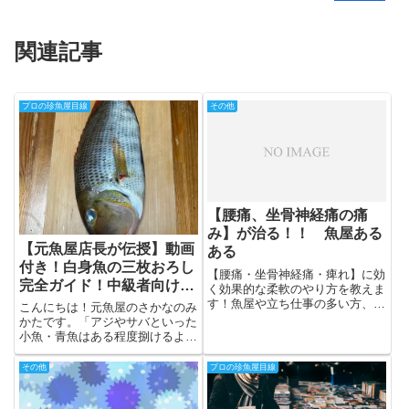
関連記事
プロの珍魚屋目線
その他
【腰痛、坐骨神経痛の痛
み】が治る！！ 魚屋ある
【元魚屋店長が伝授】動画
ある
付き！白身魚の三枚おろし
【腰痛・坐骨神経痛・痺れ】に効
完全ガイド！中級者向けに
く効果的な柔軟のやり方を教えま
骨に身を残さないプロの技
す！魚屋や立ち仕事の多い方、
こんにちは！元魚屋のさかなのみ
日々の業務の負担を軽くして楽し
かたです。「アジやサバといった
く仕事をしましょう！
小魚・青魚はある程度捌けるよう
になった。でも、マダイやイサキ
のような少し大きめの白身魚にな
その他
プロの珍魚屋目線
ると、急に骨に身がたくさん残っ
てボロボロになってしまう……」