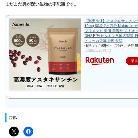
まだまだ奥が深い生物の不思議です。
【楽天No1】アスタキサンチン 
10mg 60粒 2ヶ月分 Nature In
プリメント 美肌 美容サプリ オ
DHA EPA ビタミンE 国内製造 
トコッカス藻由来 天然
価格：2,490円～（税込、送料無
(2026/1/30時点)
楽
共有: