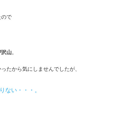
たので
が沢山
。
かったから気にしませんでしたが、
りない・・・。