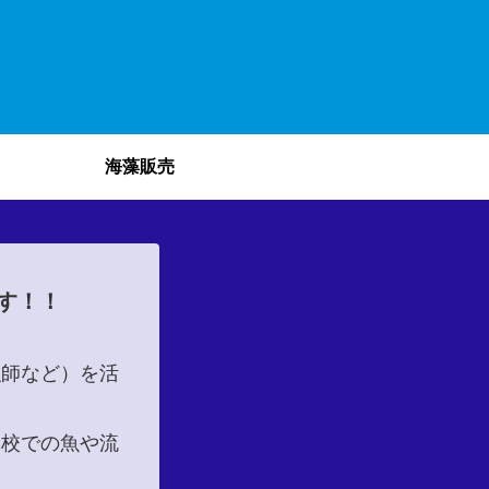
海藻販売
す！！
漁師など）を活
学校での魚や流