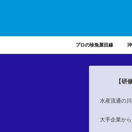
プロの珍魚屋目線
沖
【研
水産流通の川
大手企業から