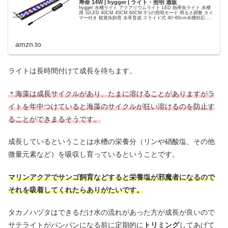
寿命 14W | hygger | ライト・照明 通販
hygger 水槽ライト アクアリウムライト LED 熱帯魚ライト 水槽
用 32LED 40CM 45CM 60CM 3つの照明モード 明るさ調整 タイ
マー付き 観賞魚飼育 水草育成 スライド式 40~60cm水槽対応 省
エネ 長寿命 14...
amzn.to
ライトは長時間付けて成長を待ちます。
＊海藻は成長サイクルがあり、たまに溶けることがありますがラ
イトを年中つけていると海藻のサイクルが狂い溶けるのを防止す
ることができま
るそうです。
成長しているということは水槽の栄養分（リンや硝酸塩、その他
微量元素など）を吸収し育っているということです。
マリンアクアでサンゴ飼育などすると栄養塩が邪魔者になるので
それを吸着してくれたらありがたいです。
タカノハヅタはできるだけ水の流れがあった方が成長が良いので
サテライトがパンパンになる前に定期的に
トリミング
してあげて