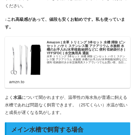
ください。
↓これ高級感があって、値段も安くお勧めです。私も使っていま
す。
Amazon | 水草 トリミング 3本セット 水槽 掃除 ピン
セット ハサミ ステンレス製 アクアリウム 水族館 水
槽のお手入れ/水草植栽/給餌などに 便利 収納袋付き |
YFFSFDC | 水交換用具 通販
水草 トリミング 3本セット 水槽 掃除 ピンセット ハサミ ステン
レス製 アクアリウム 水族館 水槽のお手入れ/水草植栽/給餌などに
便利 収納袋付きが水交換用具ストアでいつでもお買い得。当日お
急ぎ便対象商品は、当日お届け可能です。アマゾ...
amzn.to
よく
水温
について聞かれますが、温帯性の海水魚が普通に飼える
水槽であれば問題なく飼育できます。（25℃くらい）水温が低い
と成長が遅くなる気がします。
メイン水槽で飼育する場合