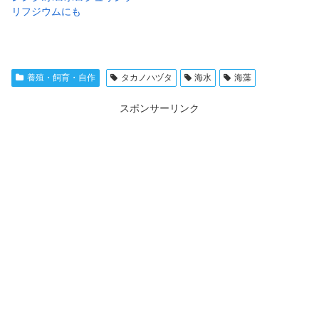
リフジウムにも
養殖・飼育・自作
タカノハヅタ
海水
海藻
スポンサーリンク