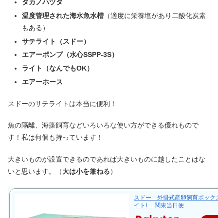
タカノハヅタ
温度管理された海水魚水槽
（適度に栄養塩があり二酸化炭素
もある）
サテライト（スドー）
エアーポンプ（水心SSPP-3S）
ライト（なんでもOK）
エアーホース
スドーのサテライトは本当に便利！
魚の隔離、海藻飼育などいろいろな使い方ができる優れもので
す！私は何個も持っています！
大きいものが設置できるのであれば大きいものに越したことはな
いと思います。（
大は小を兼ねる
）
スドー 外掛式産卵飼育ボック
イトL 関東当日便