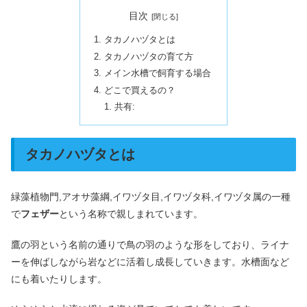
目次
タカノハヅタとは
タカノハヅタの育て方
メイン水槽で飼育する場合
どこで買えるの？
共有:
タカノハヅタとは
緑藻植物門,アオサ藻綱,イワヅタ目,イワヅタ科,イワヅタ属の一種
で
フェザー
という名称で親しまれています。
鷹の羽という名前の通りで鳥の羽のような形をしており、ライナ
ーを伸ばしながら岩などに活着し成長していきます。水槽面など
にも着いたりします。