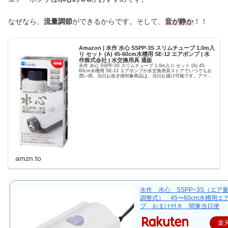
なぜなら、
流量調節
ができるからです。そして、
音が静か
！！
Amazon | 水作 水心 SSPP-3S スリムチューブ 1.0m入
り セット (A) 45-60cm水槽用 SE-12 エアポンプ | 水
作株式会社 | 水交換用具 通販
水作 水心 SSPP-3S スリムチューブ 1.0m入り セット (A) 45-
60cm水槽用 SE-12 エアポンプが水交換用具ストアでいつでもお
買い得。当日お急ぎ便対象商品は、当日お届け可能です。アマゾ
ン配送商品は、通常配送無料（一部除...
amzn.to
水作 水心 SSPP−3S（エア
調整式） 45〜60cm水槽用エ
プ おまけ付き 関東当日便
楽