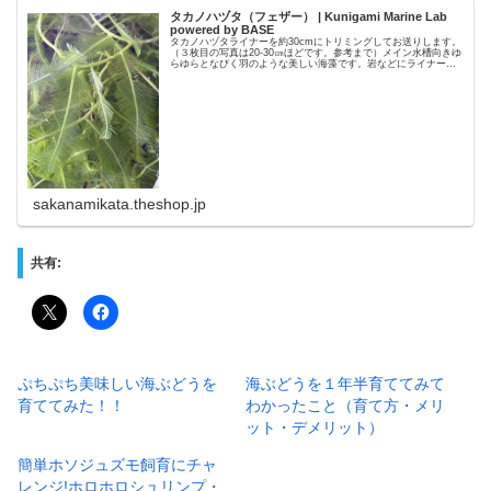
タカノハヅタ（フェザー） | Kunigami Marine Lab
powered by BASE
タカノハヅタライナーを約30cmにトリミングしてお送りします。
（３枚目の写真は20-30㎝ほどです。参考まで）メイン水槽向きゆ
らゆらとなびく羽のような美しい海藻です。岩などにライナーを
固着させながら成長していきます。適度に水流があると良いで...
sakanamikata.theshop.jp
共有:
ぷちぷち美味しい海ぶどうを
海ぶどうを１年半育ててみて
育ててみた！！
わかったこと（育て方・メリ
ット・デメリット）
簡単ホソジュズモ飼育にチャ
レンジ!ホロホロシュリンプ・