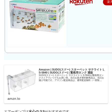
楽
Amazon | SUDO(スドー) スターペット サテライト L
S-5840 | SUDO(スドー) | 繁殖用タンク 通販
SUDO(スドー) スターペット サテライト L S-5840が繁殖用タン
クストアでいつでもお買い得。当日お急ぎ便対象商品は、当日お
届け可能です。アマゾン配送商品は、通常配送無料（一部除
く）。
amzn.to
エアーポンプは
水心の３S
がおすすめです。