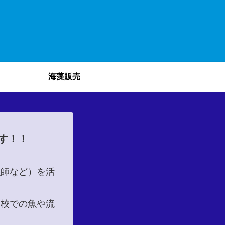
海藻販売
す！！
漁師など）を活
学校での魚や流