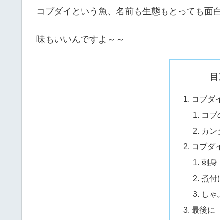
コブダイという魚、名前も生態もとっても面
味もいいんですよ～～
目
コブダ
コブ
カン
コブダ
刺身
煮付
しゃ
最後に