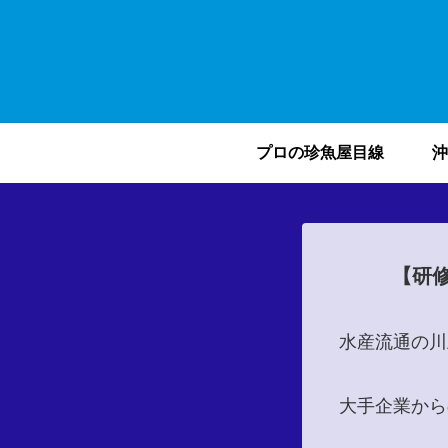
プロの珍魚屋目線
沖
【研
水産流通の川
大手企業から